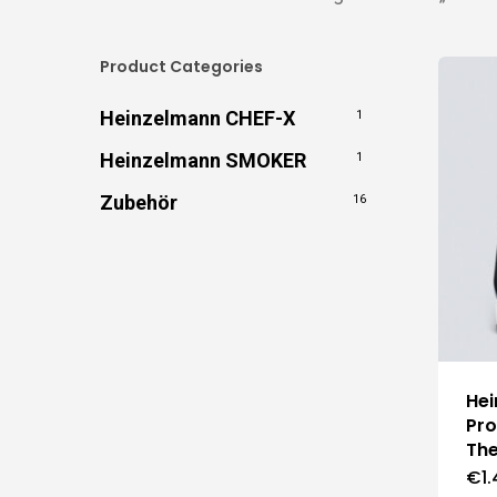
Product Categories
Heinzelmann CHEF-X
1
Heinzelmann SMOKER
1
Zubehör
16
He
Pro
Th
€
1