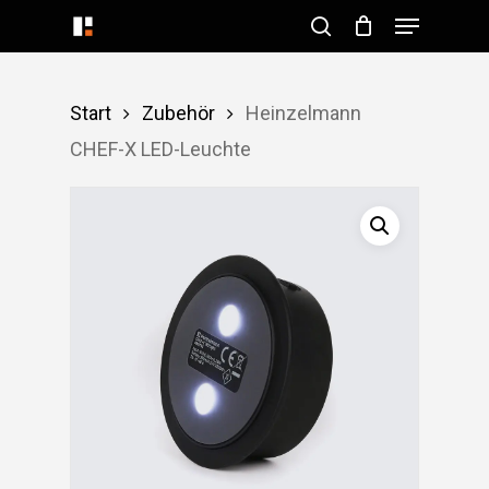
Menu
Skip
search
to
Close
main
Menu
Start
Zubehör
Heinzelmann
content
CHEF-X LED-Leuchte