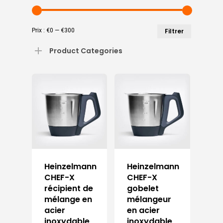
Prix
Prix
Prix :
€0
—
€300
Filtrer
min
max
Product Categories
Heinzelmann
Heinzelmann
CHEF-X
CHEF-X
récipient de
gobelet
mélange en
mélangeur
acier
en acier
inoxydable
inoxydable