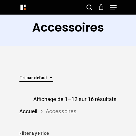
Menu
Skip
search
to
Close
Accessoires
main
Menu
content
Tri par défaut
Affichage de 1–12 sur 16 résultats
Accueil
Accessoires
Filter By Price