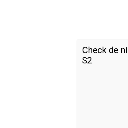
Check de n
S2
Convivial, facile 
u