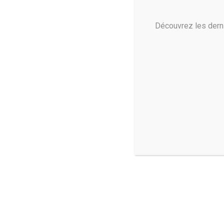
Créer
Découvrez les dern
Faites preuve de créativité
avec toute une série de
fonctions et de paramètres.
Repoussez les limites de vot
créativité – vous pouvez
désormais accomplir des