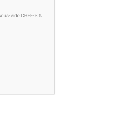
Sauvez
 sous-vide CHEF-S &
nez du temps, de l’espace
e l’énergie.
CHEF-X de Heinzelmann est
ppareil pratique et
pact doté de nombreuses
ctions. Grâce à son design