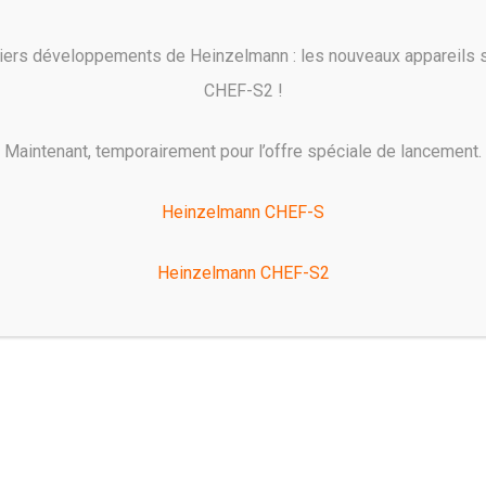
Vérifiez
iers développements de Heinzelmann : les nouveaux appareils
CHEF-S2 !
Obtenez des résultats de
haute qualité avec un minimum
Gag
Maintenant, temporairement pour l’offre spéciale de lancement.
d’efforts.
et d
Heinzelmann CHEF-S
Heinzelmann CHEF-S2
Un large éventail de réglages
Le 
re
de température, de vitesse et
un a
de durée vous permet de
com
travailler plus efficacement et
fon