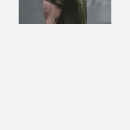
Gaming
Matière à réflexion
Nous avons
embauché un nouvel
employé