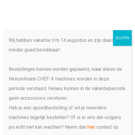
Menu
Skip
search
to
Close
main
Menu
Ontwikkeld met chefs
voor chefs
content
Werk slimmer en sneller met de Heinzelmann CHEF-X, een krachtige
SLUITEN
Wij hebben vakantie t/m 14 augustus en zijn daarom
en professionele keuken machine die speciaal is gebouwd om
langdurig te presteren
minder goed bereikbaar!
Bekijk Product
Bestellingen kunnen worden geplaatst, maar alleen de
Heinzelmann CHEF-X machines worden in deze
periode verstuurd. Helaas kunnen in de vakantieperiode
geen accessores versturen.
De beste chefs in de
Heb je een spoedbestelling of wil je meerdere
Benelux werken al met de
machines tegelijk bestellen? Of is er iets dat volgens
Heinzelmann CHEF-X.
jou écht niet kan wachten? Neem dan
hier
contact op
Ben jij de volgende?