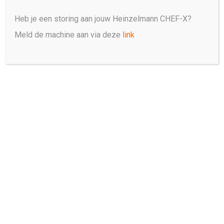
Heb je een storing aan jouw Heinzelmann CHEF-X?
Meld de machine aan via deze
link
Hans van Wolde
Brut 172. Michelin**