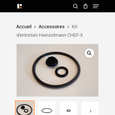
Menu
Skip
search
to
Close
main
Menu
Accueil
Accessoires
Kit
content
d’entretien Heinzelmann CHEF-X