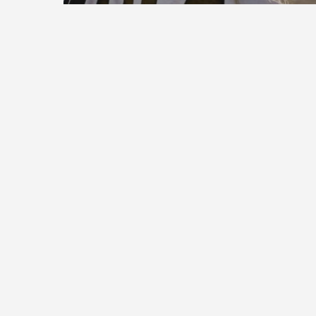
Gaming
Mode
10 conseils pour
savoir quoi faire en
ville