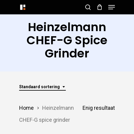
Menu
Skip
search
to
Close
Heinzelmann
main
Menu
content
CHEF-G Spice
Grinder
Standaard sortering
Home
Heinzelmann
Enig resultaat
CHEF-G spice grinder