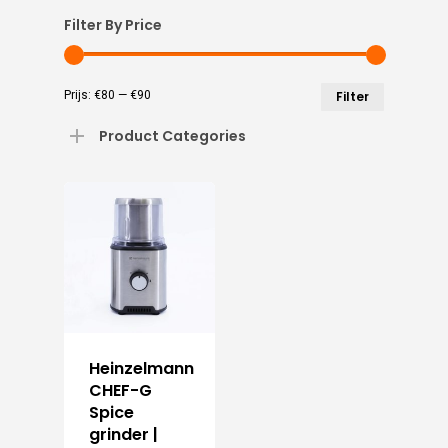
Filter By Price
Min.
Max.
Prijs:
€80
—
€90
Filter
prijs
prijs
Product Categories
Heinzelmann
CHEF-G
Spice
grinder |