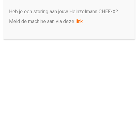
Heb je een storing aan jouw Heinzelmann CHEF-X?
Meld de machine aan via deze
link
Hans van Wolde
Brut 172. Michelin**