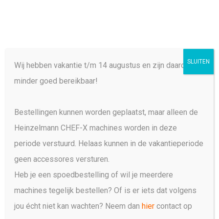
Menu
Skip
search
to
Close
main
Menu
Ontwikkeld met chefs
voor chefs
content
Werk slimmer en sneller met de Heinzelmann CHEF-X, een krachtige
SLUITEN
Wij hebben vakantie t/m 14 augustus en zijn daarom
en professionele keuken machine die speciaal is gebouwd om
langdurig te presteren
minder goed bereikbaar!
Bekijk Product
Bestellingen kunnen worden geplaatst, maar alleen de
Heinzelmann CHEF-X machines worden in deze
periode verstuurd. Helaas kunnen in de vakantieperiode
geen accessores versturen.
De beste chefs in de
Heb je een spoedbestelling of wil je meerdere
Benelux werken al met de
machines tegelijk bestellen? Of is er iets dat volgens
Heinzelmann CHEF-X.
jou écht niet kan wachten? Neem dan
hier
contact op
Ben jij de volgende?