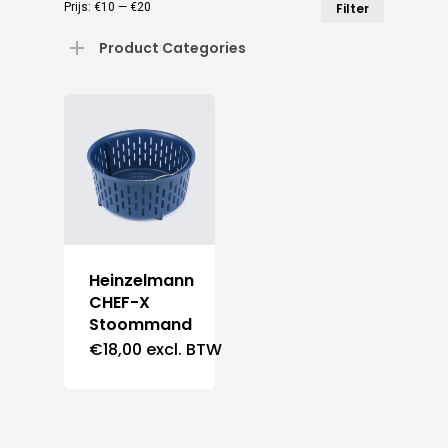
Min.
Max.
Prijs:
€10
—
€20
Filter
prijs
prijs
Product Categories
Heinzelmann
CHEF-X
Stoommand
€
18,00
excl. BTW