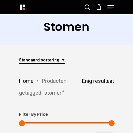
Menu
Skip
search
to
Close
Stomen
main
Menu
content
Standaard sortering
Home
Producten
Enig resultaat
getagged “stomen”
Filter By Price