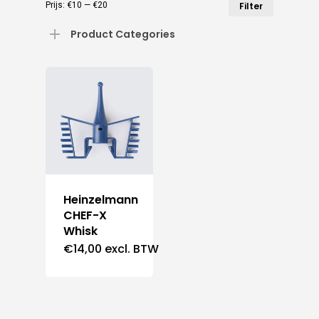
Min.
Max.
Prijs:
€10
—
€20
Filter
prijs
prijs
Product Categories
Heinzelmann
CHEF-X
Whisk
€
14,00
excl. BTW