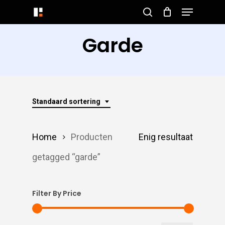
Menu
Skip
search
to
Close
Garde
main
Menu
content
Standaard sortering
Home
Producten
Enig resultaat
getagged “garde”
Filter By Price