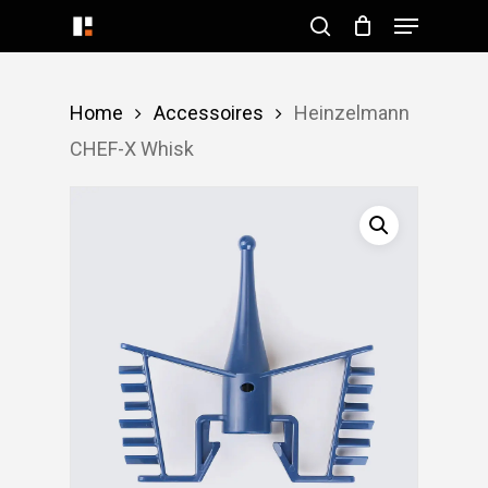
Menu
Skip
search
to
Close
main
Menu
Home
Accessoires
Heinzelmann
content
CHEF-X Whisk